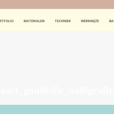
RTFOLIO
MATERIALEN
TECHNIEK
WERKWIJZE
BA
aart_goudfolie_kalligrafie