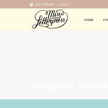
023-5378460
Contact
HOME
PO
letterpress_trouwk