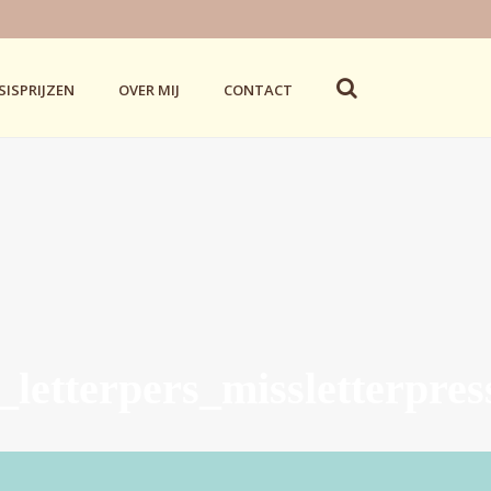
SISPRIJZEN
OVER MIJ
CONTACT
_letterpers_missletterpre