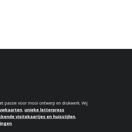
 met passie voor mooi ontwerp en drukwerk. Wij
ouwkaarten
,
unieke letterpress
kende visitekaartjes en huisstijlen
,
kingen
.