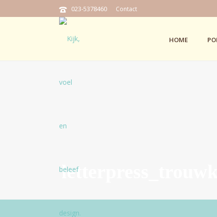
023-5378460
Contact
HOME
PO
letterpress_trouw