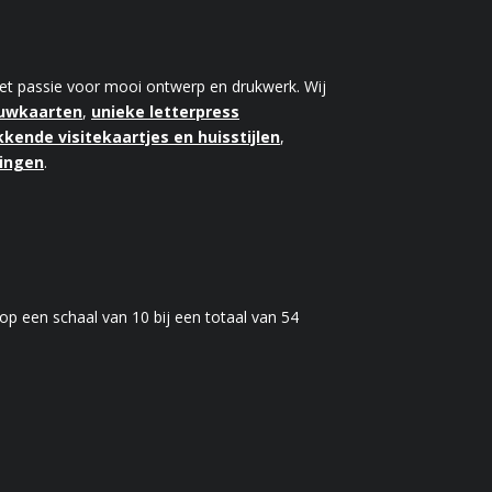
 met passie voor mooi ontwerp en drukwerk. Wij
ouwkaarten
,
unieke letterpress
kende visitekaartjes en huisstijlen
,
kingen
.
op een schaal van
10
bij een totaal van
54