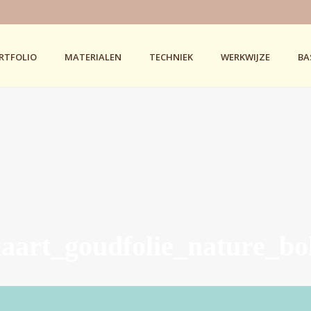
RTFOLIO
MATERIALEN
TECHNIEK
WERKWIJZE
BA
kaart_goudfolie_nature_bo