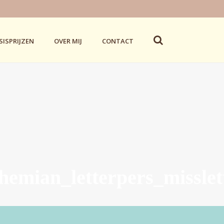
SISPRIJZEN
OVER MIJ
CONTACT
hemian_letterpers_misslet