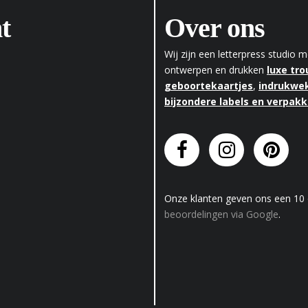
t
Over ons
Wij zijn een letterpress studio
ontwerpen en drukken
luxe tr
geboortekaartjes
,
indrukwek
bijzondere labels en verpak
Onze klanten geven
ons
een
10
beoordelingen via Google
.