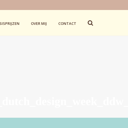
SISPRIJZEN
OVER MIJ
CONTACT
k_dutch_design_week_ddw_h