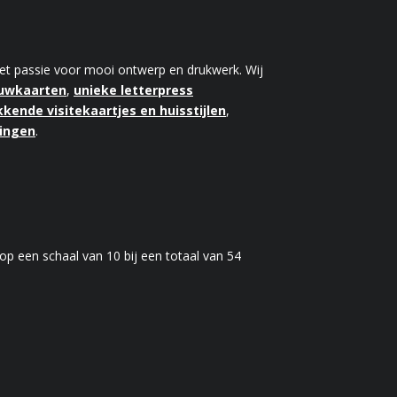
 met passie voor mooi ontwerp en drukwerk. Wij
ouwkaarten
,
unieke letterpress
kende visitekaartjes en huisstijlen
,
kingen
.
op een schaal van
10
bij een totaal van
54