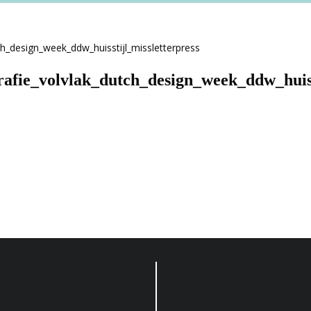
rafie_volvlak_dutch_design_week_ddw_huiss