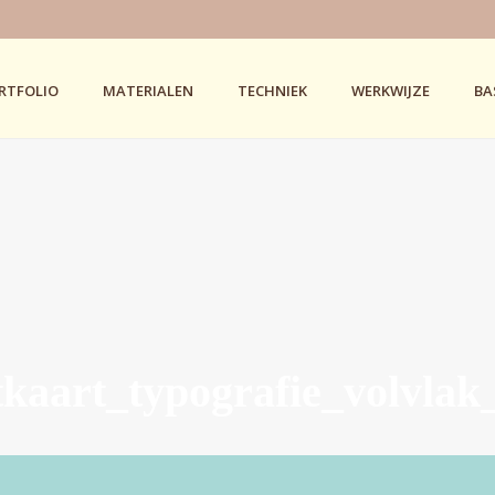
RTFOLIO
MATERIALEN
TECHNIEK
WERKWIJZE
BA
htkaart_typografie_volvla