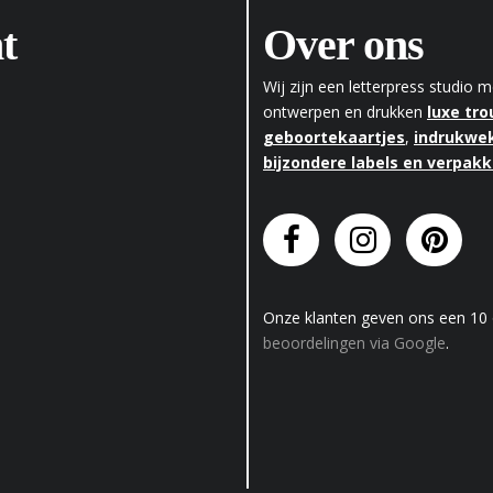
t
Over ons
Wij zijn een letterpress studio
ontwerpen en drukken
luxe tr
geboortekaartjes
,
indrukwek
bijzondere labels en verpak
Onze klanten geven
ons
een
10
beoordelingen via Google
.