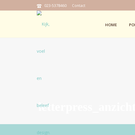
023-5378460
Contact
HOME
PO
letterpress_anzic