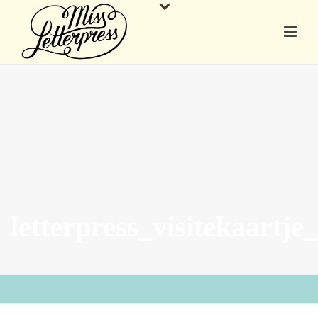
letterpress_visitekaartje