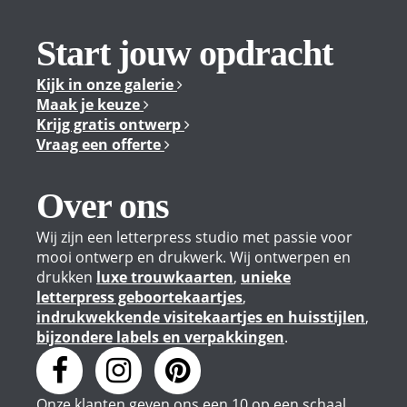
Start jouw opdracht
Kijk in onze galerie
Maak je keuze
Krijg gratis ontwerp
Vraag een offerte
Over ons
Wij zijn een letterpress studio met passie voor
mooi ontwerp en drukwerk. Wij ontwerpen en
drukken
luxe trouwkaarten
,
unieke
letterpress geboortekaartjes
,
indrukwekkende visitekaartjes en huisstijlen
,
bijzondere labels en verpakkingen
.
Onze klanten geven
ons
een
10
op een schaal