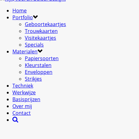
Home
Portfolio
Geboortekaartjes
Trouwkaarten
Visitekaartjes
Specials
Materialen
Papiersoorten
Kleurstalen
Enveloppen
Strikjes
Techniek
Werkwijze
Basisprijzen
Over mij
Contact