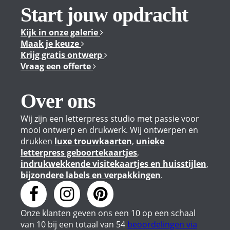
Start jouw opdracht
Kijk in onze galerie
Maak je keuze
Krijg gratis ontwerp
Vraag een offerte
Over ons
Wij zijn een letterpress studio met passie voor
mooi ontwerp en drukwerk. Wij ontwerpen en
drukken
luxe trouwkaarten
,
unieke
letterpress geboortekaartjes
,
indrukwekkende visitekaartjes en huisstijlen
,
bijzondere labels en verpakkingen
.
Onze klanten geven
ons
een
10
op een schaal
van
10
bij een totaal van
54
beoordelingen via