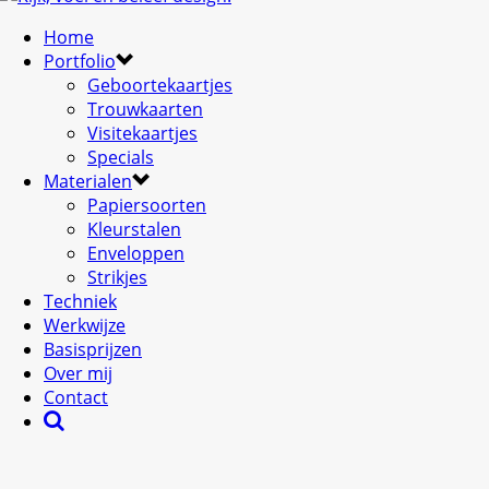
Home
Portfolio
Geboortekaartjes
Trouwkaarten
Visitekaartjes
Specials
Materialen
Papiersoorten
Kleurstalen
Enveloppen
Strikjes
Techniek
Werkwijze
Basisprijzen
Over mij
Contact