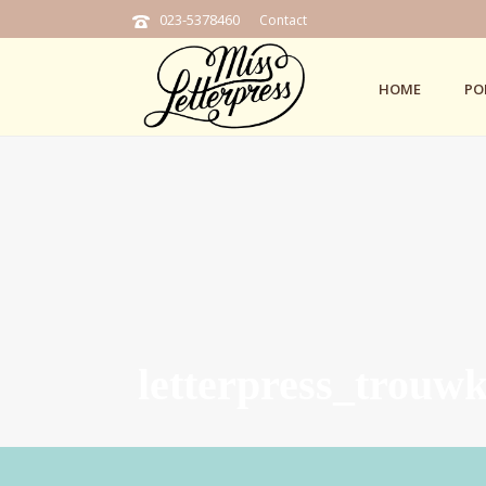
023-5378460
Contact
HOME
PO
letterpress_trouw