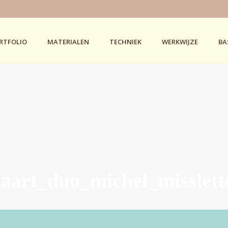
RTFOLIO
MATERIALEN
TECHNIEK
WERKWIJZE
BA
kaart_duo_michel_misslett