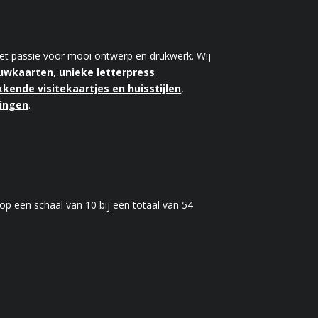
 met passie voor mooi ontwerp en drukwerk. Wij
ouwkaarten
,
unieke letterpress
kende visitekaartjes en huisstijlen
,
kingen
.
op een schaal van
10
bij een totaal van
54