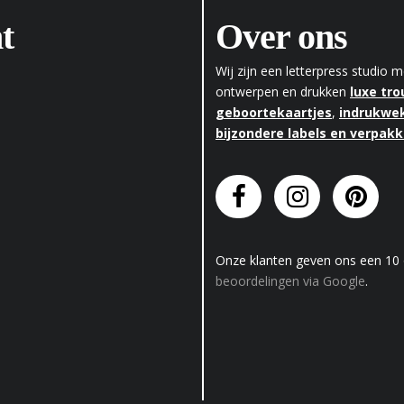
t
Over ons
Wij zijn een letterpress studio
ontwerpen en drukken
luxe tr
geboortekaartjes
,
indrukwek
bijzondere labels en verpak
Onze klanten geven
ons
een
10
beoordelingen via Google
.