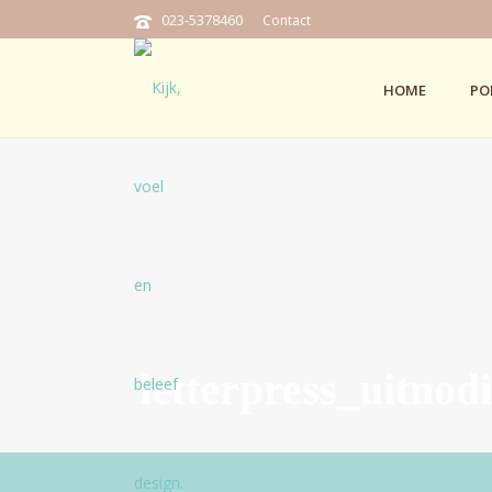
023-5378460
Contact
HOME
PO
letterpress_uitnod