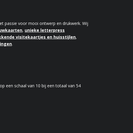
 met passie voor mooi ontwerp en drukwerk. Wij
ouwkaarten
,
unieke letterpress
kende visitekaartjes en huisstijlen
,
kingen
.
op een schaal van
10
bij een totaal van
54