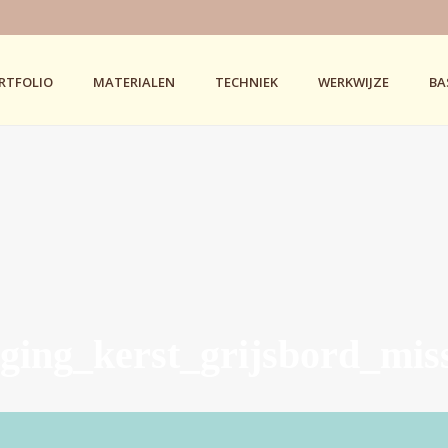
RTFOLIO
MATERIALEN
TECHNIEK
WERKWIJZE
BA
iging_kerst_grijsbord_miss