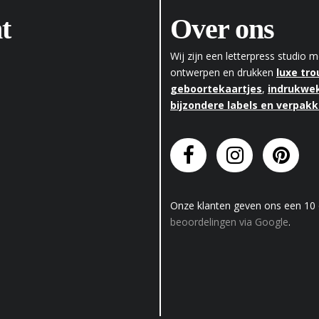
t
Over ons
Wij zijn een letterpress studio
ontwerpen en drukken
luxe tr
geboortekaartjes
,
indrukwek
bijzondere labels en verpak
Onze klanten geven
ons
een
10
beoordelingen via Google
.